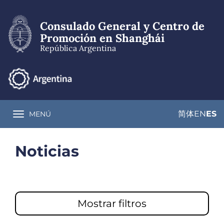
Pasar
al
Consulado General y Centro de
contenido
principal
Promoción en Shanghái
República Argentina
简体
EN
ES
MENÚ
Toggle navigation
Noticias
Mostrar filtros