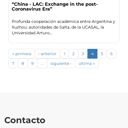
“China - LAC: Exchange in the post-
Coronavirus Era”
Profunda cooperación académica entre Argentina y
Xuzhou: autoridades de Salta, de la UCASAL, la
Universidad Arturo...
« primera
‹ anterior
1
2
3
4
5
6
7
8
9
…
siguiente ›
última »
Contacto