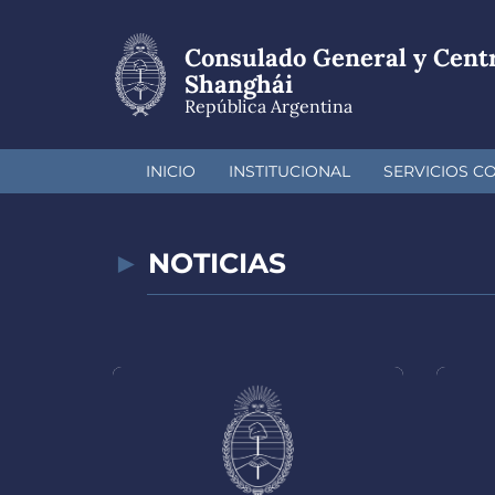
Pasar
al
Consulado General y Cent
contenido
principal
Shanghái
República Argentina
INICIO
INSTITUCIONAL
SERVICIOS C
NOTICIAS