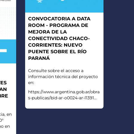
CONVOCATORIA A DATA
ROOM - PROGRAMA DE
MEJORA DE LA
CONECTIVIDAD CHACO-
CORRIENTES: NUEVO
PUENTE SOBRE EL RÍO
PARANÁ
Consulte sobre el acceso a
información técnica del proyecto
en:
TES
RAN
https://www.argentina.gob.ar/obra
BRE
s-publicas/bid-ar-o0024-ar-l1391...
ia, en
0°
no en