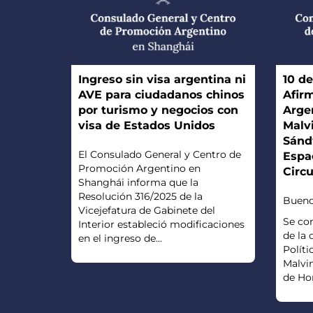
Ingreso sin visa argentina ni
10 de
AVE para ciudadanos chinos
Afir
por turismo y negocios con
Argen
visa de Estados Unidos
Malvi
Sándw
El Consulado General y Centro de
Espa
Promoción Argentino en
Circ
Shanghái informa que la
Resolución 316/2025 de la
Buenos
Vicejefatura de Gabinete del
Se co
Interior estableció modificaciones
de la
en el ingreso de...
Polític
Malvin
de Hor