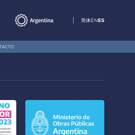
简体
EN
ES
TACTO