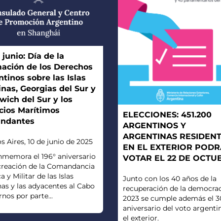
 junio: Día de la
mación de los Derechos
tinos sobre las Islas
nas, Georgias del Sur y
ich del Sur y los
cios Marítimos
ELECCIONES: 451.200
undantes
ARGENTINOS Y
ARGENTINAS RESIDEN
 Aires, 10 de junio de 2025
EN EL EXTERIOR POD
nmemora el 196° aniversario
VOTAR EL 22 DE OCTU
 creación de la Comandancia
a y Militar de las Islas
Junto con los 40 años de la
as y las adyacentes al Cabo
recuperación de la democrac
nos por parte...
2023 se cumple además el 3
aniversario del voto argenti
el exterior.