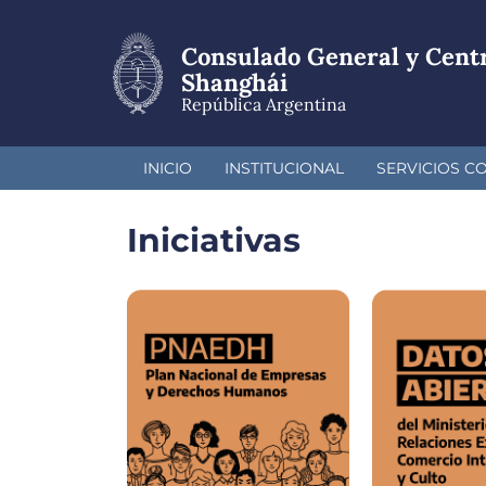
Pasar
al
Consulado General y Cent
contenido
principal
Shanghái
República Argentina
INICIO
INSTITUCIONAL
SERVICIOS C
Iniciativas