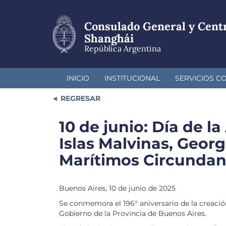
Pasar
al
Consulado General y Cent
contenido
principal
Shanghái
República Argentina
INICIO
INSTITUCIONAL
SERVICIOS C
REGRESAR
10 de junio: Día de l
Islas Malvinas, Georg
Marítimos Circundan
Buenos Aires, 10 de junio de 2025
Se conmemora el 196° aniversario de la creación
Gobierno de la Provincia de Buenos Aires.