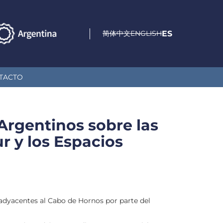
简体中文
ENGLISH
ES
TACTO
 Argentinos sobre las
r y los Espacios
s adyacentes al Cabo de Hornos por parte del