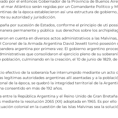
mado por el entonces Gobernador de la Provincia de Buenos Aires,
n el mar Atlántico serán regidas por un Comandante Político y 
tinas de la época establecieron así una estructura de gobierno, a
nte su autoridad y jurisdicción.
spaña por sucesión de Estados, conforme el principio de uti possi
 manera permanente y pública sus derechos sobre los archipiélag
ron en cuenta en diversos actos administrativos a las Malvinas, 
, el Coronel de la Armada Argentina David Jewett tomó posesión d
a bandera argentina por primera vez. El gobierno argentino proc
administrativas que consolidaron el ejercicio pleno de su soberan
población, culminando en la creación, el 10 de junio de 1829, de
cio efectivo de la soberanía fue interrumpido mediante un acto 
as legítimas autoridades argentinas allí asentadas y a la poblaci
onal de la época, se quebró la integridad territorial de la Arge
 ha consentido en más de 192 años.
a entre la República Argentina y el Reino Unido de Gran Bretaña 
 mediante la resolución 2065 (XX) adoptada en 1965. Es por ello
tuación colonial en la cuestión de las Islas Malvinas sea la soluc