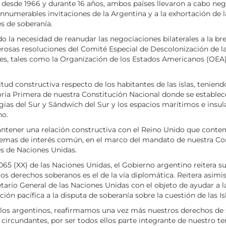
esde 1966 y durante 16 años, ambos países llevaron a cabo nego
 innumerables invitaciones de la Argentina y a la exhortación de 
s de soberanía.
do la necesidad de reanudar las negociaciones bilaterales a la br
rosas resoluciones del Comité Especial de Descolonización de l
rales, tales como la Organización de los Estados Americanos (O
ud constructiva respecto de los habitantes de las islas, teniend
ria Primera de nuestra Constitución Nacional donde se establece
rgias del Sur y Sándwich del Sur y los espacios marítimos e insu
no.
ntener una relación constructiva con el Reino Unido que contem
temas de interés común, en el marco del mandato de nuestra Cons
es de Naciones Unidas.
2065 (XX) de las Naciones Unidas, el Gobierno argentino reitera 
imos derechos soberanos es el de la vía diplomática. Reitera asim
rio General de las Naciones Unidas con el objeto de ayudar a la
ión pacífica a la disputa de soberanía sobre la cuestión de las Is
los argentinos, reafirmamos una vez más nuestros derechos de so
circundantes, por ser todos ellos parte integrante de nuestro ter