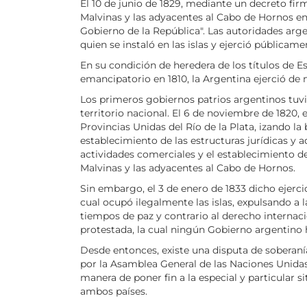
El 10 de junio de 1829, mediante un decreto fir
Malvinas y las adyacentes al Cabo de Hornos e
Gobierno de la República". Las autoridades argen
quien se instaló en las islas y ejerció públicame
En su condición de heredera de los títulos de E
emancipatorio en 1810, la Argentina ejerció de
Los primeros gobiernos patrios argentinos tuvie
territorio nacional. El 6 de noviembre de 1820
Provincias Unidas del Río de la Plata, izando l
establecimiento de las estructuras jurídicas y 
actividades comerciales y el establecimiento de 
Malvinas y las adyacentes al Cabo de Hornos.
Sin embargo, el 3 de enero de 1833 dicho ejerci
cual ocupó ilegalmente las islas, expulsando a l
tiempos de paz y contrario al derecho internaci
protestada, la cual ningún Gobierno argentino
Desde entonces, existe una disputa de soberaní
por la Asamblea General de las Naciones Unidas
manera de poner fin a la especial y particular si
ambos países.