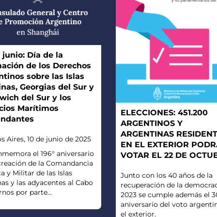
 junio: Día de la
mación de los Derechos
tinos sobre las Islas
nas, Georgias del Sur y
ich del Sur y los
cios Marítimos
ELECCIONES: 451.200
undantes
ARGENTINOS Y
ARGENTINAS RESIDEN
 Aires, 10 de junio de 2025
EN EL EXTERIOR POD
nmemora el 196° aniversario
VOTAR EL 22 DE OCTU
 creación de la Comandancia
a y Militar de las Islas
Junto con los 40 años de la
as y las adyacentes al Cabo
recuperación de la democrac
nos por parte...
2023 se cumple además el 3
aniversario del voto argenti
el exterior.