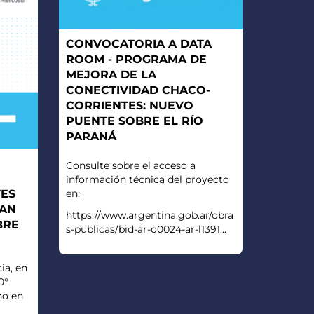
CONVOCATORIA A DATA
ROOM - PROGRAMA DE
MEJORA DE LA
CONECTIVIDAD CHACO-
CORRIENTES: NUEVO
PUENTE SOBRE EL RÍO
PARANÁ
Consulte sobre el acceso a
información técnica del proyecto
en:
TES
RAN
https://www.argentina.gob.ar/obra
BRE
s-publicas/bid-ar-o0024-ar-l1391...
ia, en
0°
no en