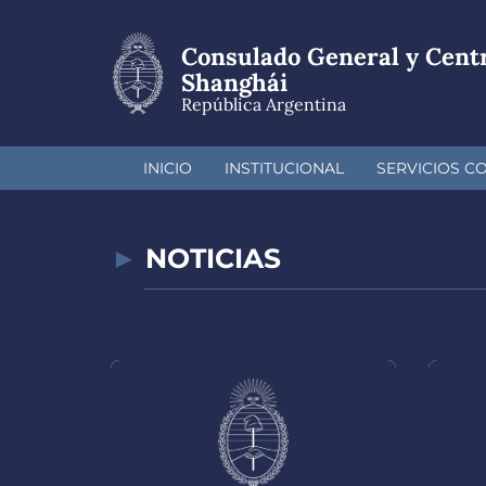
Pasar
al
Consulado General y Cent
contenido
principal
Shanghái
República Argentina
INICIO
INSTITUCIONAL
SERVICIOS C
NOTICIAS