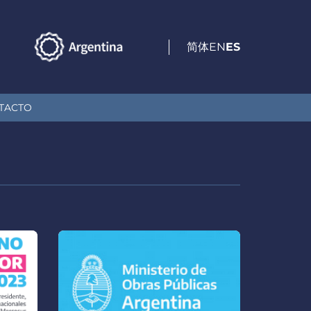
简体
EN
ES
TACTO