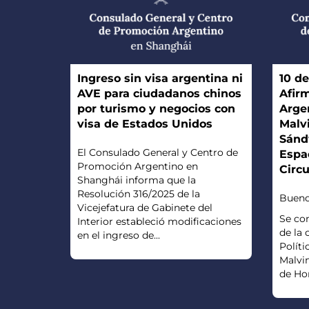
Ingreso sin visa argentina ni
10 de
AVE para ciudadanos chinos
Afir
por turismo y negocios con
Argen
visa de Estados Unidos
Malvi
Sándw
El Consulado General y Centro de
Espa
Promoción Argentino en
Circ
Shanghái informa que la
Resolución 316/2025 de la
Buenos
Vicejefatura de Gabinete del
Se co
Interior estableció modificaciones
de la
en el ingreso de...
Polític
Malvin
de Hor