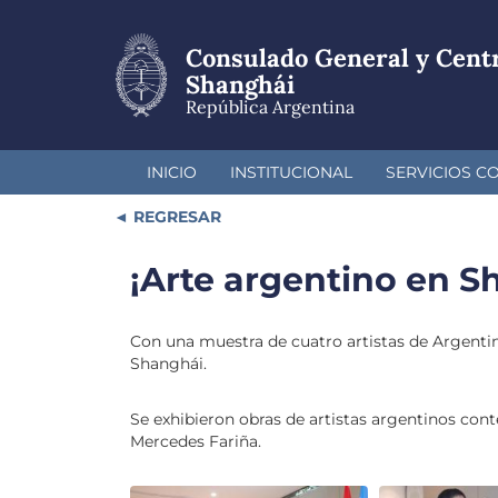
Pasar
al
Consulado General y Cent
contenido
principal
Shanghái
República Argentina
INICIO
INSTITUCIONAL
SERVICIOS C
REGRESAR
¡Arte argentino en S
Con una muestra de cuatro artistas de Argentina
Shanghái.
Se exhibieron obras de artistas argentinos con
Mercedes Fariña.