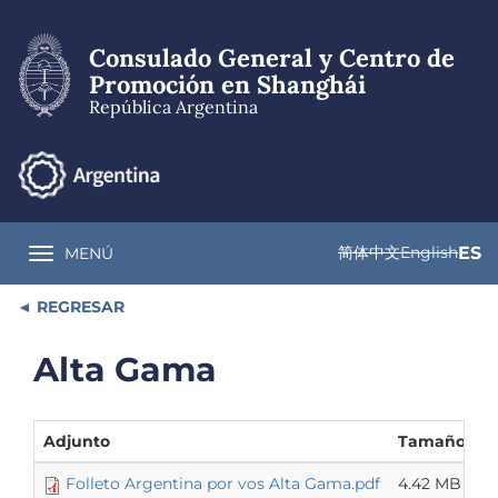
Pasar
al
Consulado General y Centro de
contenido
principal
Promoción en Shanghái
República Argentina
简体中文
English
ES
MENÚ
Toggle navigation
REGRESAR
Alta Gama
Adjunto
Tamaño
Folleto Argentina por vos Alta Gama.pdf
4.42 MB