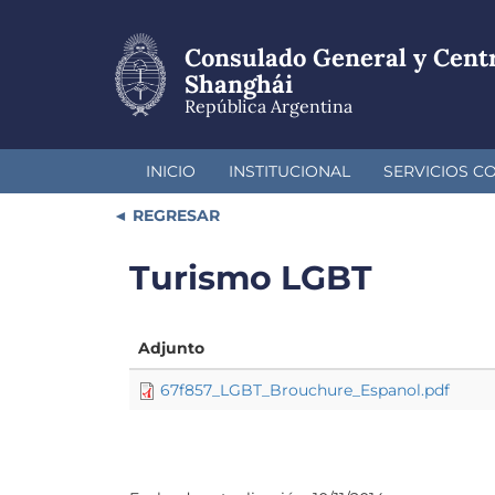
Pasar
al
Consulado General y Cent
contenido
principal
Shanghái
República Argentina
INICIO
INSTITUCIONAL
SERVICIOS C
REGRESAR
Turismo LGBT
Adjunto
67f857_LGBT_Brouchure_Espanol.pdf