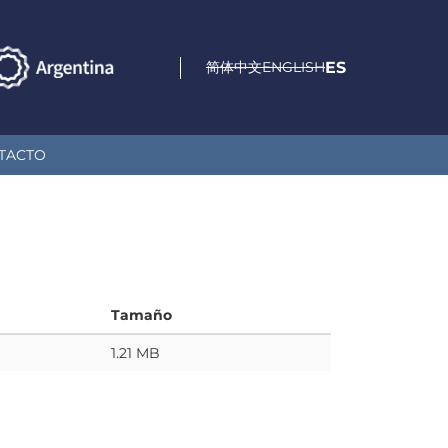
简体中文
ENGLISH
ES
TACTO
Tamaño
1.21 MB