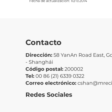
Fecha de actualización:
10/11/2014
Contacto
Dirección:
58 YanAn Road East, G
- Shanghái
Código postal:
200002
Tel:
00 86 (21) 6339 0322
Correo electrónico:
cshan@mrecic
Redes Sociales