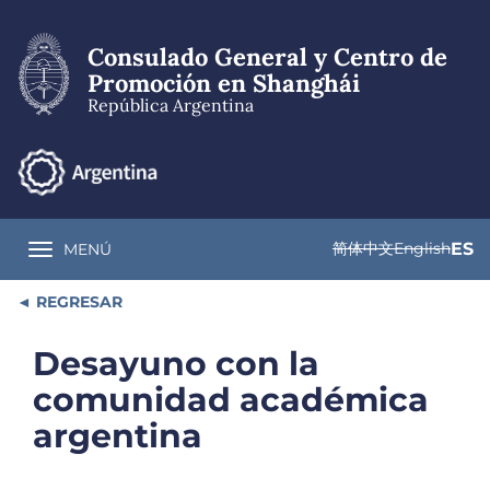
Pasar
al
Consulado General y Centro de
contenido
principal
Promoción en Shanghái
República Argentina
简体中文
English
ES
MENÚ
Toggle navigation
REGRESAR
Desayuno con la
comunidad académica
argentina