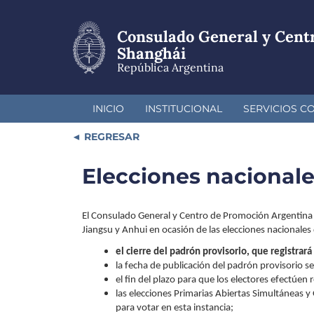
Pasar
al
Consulado General y Cent
contenido
principal
Shanghái
República Argentina
INICIO
INSTITUCIONAL
SERVICIOS C
REGRESAR
Elecciones nacionale
El Consulado General y Centro de Promoción Argentina e
Jiangsu y Anhui en ocasión de las elecciones nacionale
el cierre del padrón provisorio, que registrará
la fecha de publicación del padrón provisorio s
el fin del plazo para que los electores efectúen 
las elecciones Primarias Abiertas Simultáneas y
para votar en esta instancia;