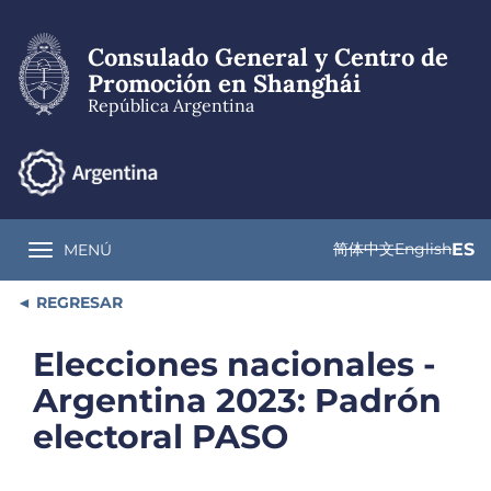
Pasar
al
Consulado General y Centro de
contenido
principal
Promoción en Shanghái
República Argentina
简体中文
English
ES
MENÚ
Toggle navigation
REGRESAR
Elecciones nacionales -
Argentina 2023: Padrón
electoral PASO