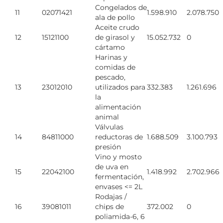
Congelados de
11
02071421
1.598.910
2.078.750
ala de pollo
Aceite crudo
12
15121100
de girasol y
15.052.732
0
cártamo
Harinas y
comidas de
pescado,
13
23012010
utilizados para
332.383
1.261.696
la
alimentación
animal
Válvulas
14
84811000
reductoras de
1.688.509
3.100.793
presión
Vino y mosto
de uva en
15
22042100
1.418.992
2.702.966
fermentación,
envases <= 2L
Rodajas /
16
39081011
chips de
372.002
0
poliamida-6, 6