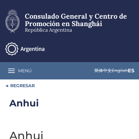
Pasar
al
Consulado General y Centro de
contenido
principal
Promoción en Shanghái
República Argentina
简体中文
English
ES
MENÚ
Toggle navigation
REGRESAR
Anhui
Anhui