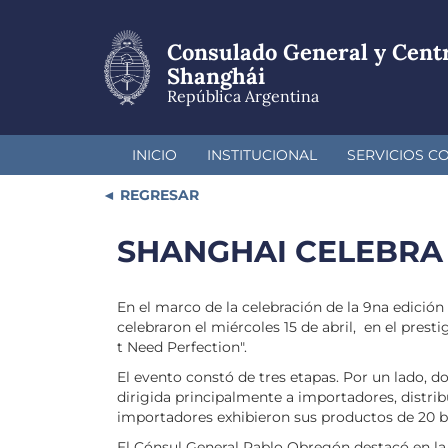
Pasar
al
Consulado General y Cent
contenido
principal
Shanghái
República Argentina
INICIO
INSTITUCIONAL
SERVICIOS C
REGRESAR
SHANGHAI CELEBRA
En el marco de la celebración de la 9na edición
celebraron el miércoles 15 de abril, en el pre
t Need Perfection".
El evento constó de tres etapas. Por un lado, 
dirigida principalmente a importadores, distribu
importadores exhibieron sus productos de 20 bo
El Cónsul General Pablo Obregón destacó en la o