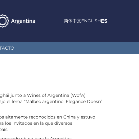
简体中文
ENGLISH
ES
TACTO
anghái junto a Wines of Argentina (WofA)
bajo el lema "Malbec argentino: Elegance Doesn’
ogos altamente reconocidos en China y estuvo
a los invitados en la que diversos
aís.
el mercado chino para la Argentina.