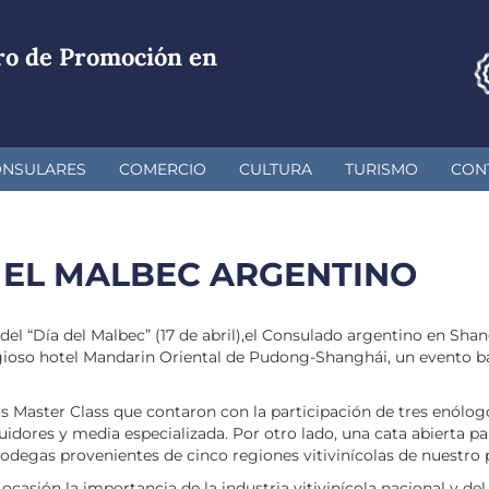
ro de Promoción en
ONSULARES
COMERCIO
CULTURA
TURISMO
CON
 EL MALBEC ARGENTINO
 del “Día del Malbec” (17 de abril),el Consulado argentino en Sh
stigioso hotel Mandarin Oriental de Pudong-Shanghái, un evento 
dos Master Class que contaron con la participación de tres enól
idores y media especializada. Por otro lado, una cata abierta par
degas provenientes de cinco regiones vitivinícolas de nuestro p
casión la importancia de la industria vitivinícola nacional y d